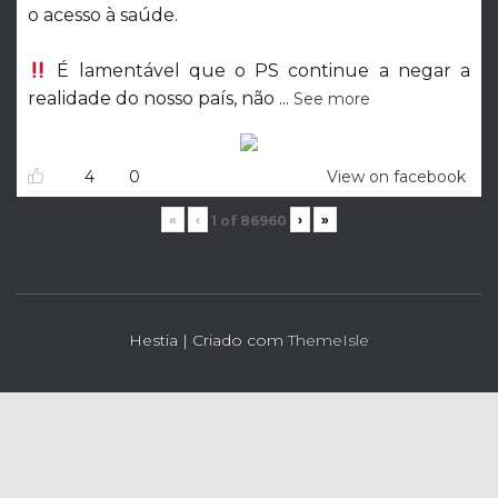
o acesso à saúde.
É lamentável que o PS continue a negar a
realidade do nosso país, não
...
See more
4
0
View on facebook
«
‹
›
»
1
of
86960
Hestia | Criado com
ThemeIsle