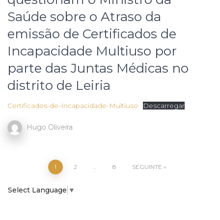
Saúde sobre o Atraso da
emissão de Certificados de
Incapacidade Multiuso por
parte das Juntas Médicas no
distrito de Leiria
Certificados-de-Incapacidade-Multiuso
Descarregar
Hugo Oliveira
Paginação
1
2
…
8
SEGUINTE
dos
Select Language
▼
conteúdos