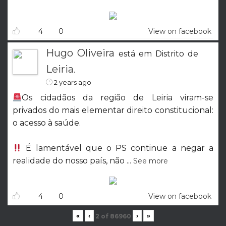
4
0
View on facebook
Hugo Oliveira
está em Distrito de
Leiria
.
2 years ago
Os cidadãos da região de Leiria viram-se
privados do mais elementar direito constitucional:
o acesso à saúde.
É lamentável que o PS continue a negar a
realidade do nosso país, não
...
See more
4
0
View on facebook
«
‹
›
»
2
of
86960