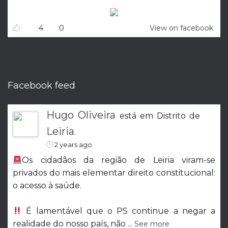
k
o
n
k
n
4
0
View on facebook
el
Facebook feed
Hugo Oliveira
está em Distrito de
Leiria
.
2 years ago
Os cidadãos da região de Leiria viram-se
privados do mais elementar direito constitucional:
o acesso à saúde.
É lamentável que o PS continue a negar a
realidade do nosso país, não
...
See more